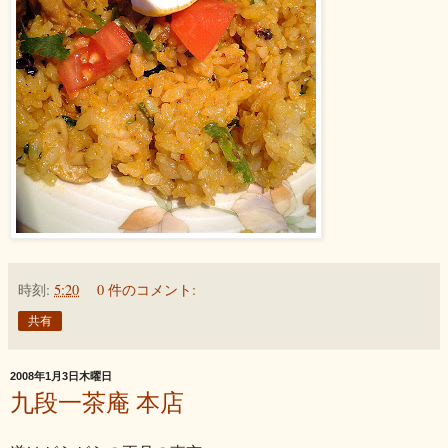
時刻:
5:20
0 件のコメント:
共有
2008年1月3日木曜日
九段一茶庵 本店