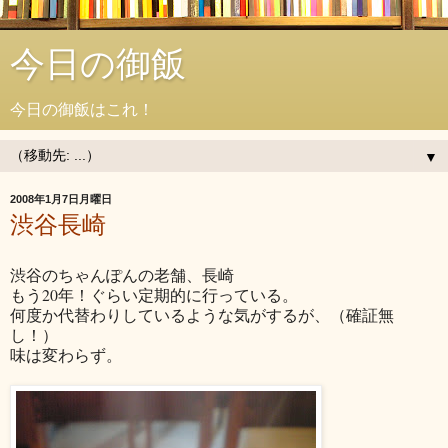
今日の御飯
今日の御飯はこれ！
▼
2008年1月7日月曜日
渋谷長崎
渋谷のちゃんぽんの老舗、長崎
もう20年！ぐらい定期的に行っている。
何度か代替わりしているような気がするが、（確証無
し！）
味は変わらず。