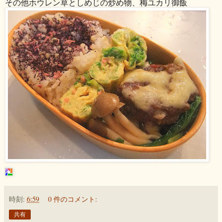
その他ホウレン草としめじの炒め物、梅ユカリ御飯
時刻:
6:59
0 件のコメント:
共有