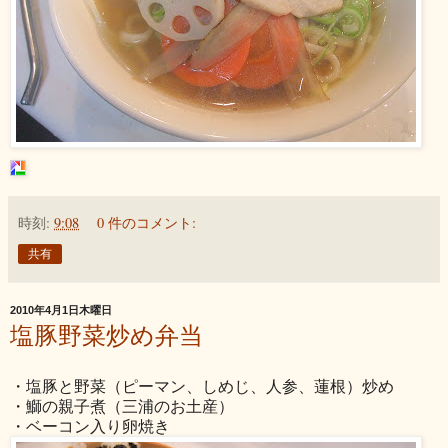
時刻:
9:08
0 件のコメント:
共有
2010年4月1日木曜日
塩豚野菜炒め弁当
・塩豚と野菜（ピーマン、しめじ、人参、蓮根）炒め
・鰤の親子煮（三浦のお土産）
・ベーコン入り卵焼き