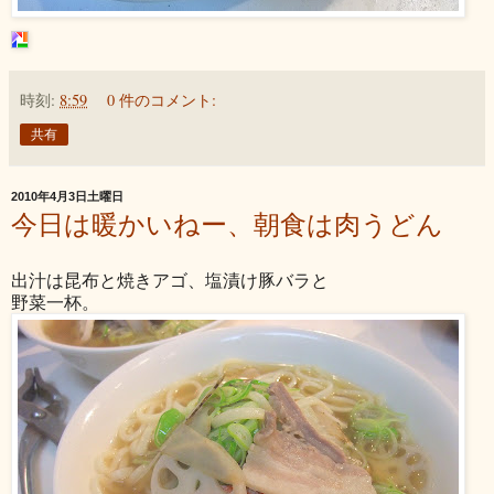
時刻:
8:59
0 件のコメント:
共有
2010年4月3日土曜日
今日は暖かいねー、朝食は肉うどん
出汁は昆布と焼きアゴ、塩漬け豚バラと
野菜一杯。