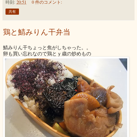
時刻:
20:51
0 件のコメント:
共有
鶏と鯖みりん干弁当
鯖みりん干ちょっと焦がしちゃった。。
卵も買い忘れなので鶏とｙ歳の炒めもの