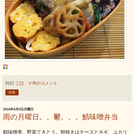
時刻:
7:53
0 件のコメント:
共有
2010年4月5日月曜日
雨の月曜日。。鬱。。。鯖味噌弁当
鯖味噌煮、野菜てきとう。卵焼きはチーズとネギ、ユカリ