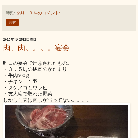
時刻:
6:44
0 件のコメント:
共有
2010年4月25日日曜日
肉、肉。。。。宴会
昨日の宴会で用意されたもの。
・３．５kgの豚肉のかたまり
・牛肉500ｇ
・チキン １羽
・タケノコとワラビ
・友人宅で取れた野菜
しかし写真は肉しか写ってない。。。。