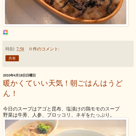
時刻:
7:58
0 件のコメント:
共有
2010年4月18日日曜日
暖かくていい天気！朝ごはんはうど
ん！
今日のスープはアゴと昆布、塩漬けの鶏モモのスープ
野菜は牛蒡、人参、ブロッコリ、ネギをたっぷり。