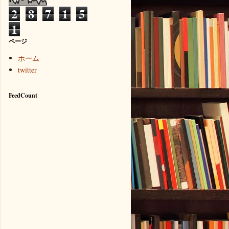
2
8
7
1
5
1
ページ
ホーム
twitter
FeedCount