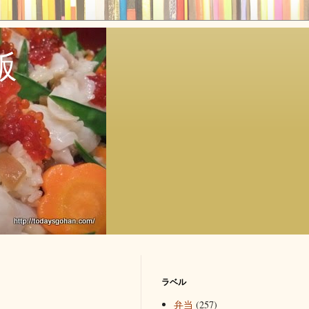
飯
ラベル
弁当
(257)