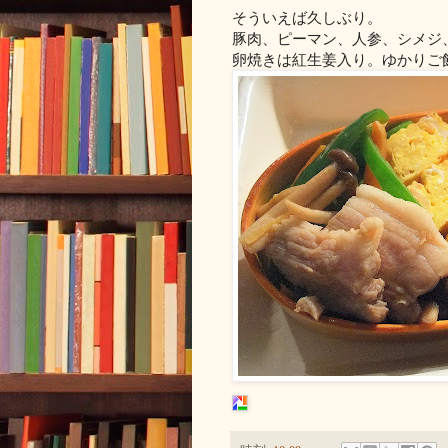
そういえば久しぶり。
豚肉、ピーマン、人参、シメジ
卵焼きは紅生姜入り。ゆかりご