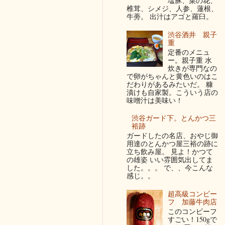
塩豚、菜の花、
椎茸、シメジ、人参、蓮根、
牛蒡。 出汁はアゴと羅臼。
渋谷酒井 親子
重
定番のメニュ
ー。親子重 水
炊きが専門なの
で卵がちゃんと黄色いのはこ
だわりがあるみたいだ。 糠
漬けも自家製。こういう店の
味噌汁は美味い！
渋谷ガード下。とんかつ三
裕跡
ガードしたの名店、おやじ御
用達のとんかつ屋三裕の跡に
立ち飲み屋。 見よ！かつて
の雄姿 いい雰囲気出してま
した。。。 で、、今こんな
感じ。。
超高級コンビー
フ 加藤牛肉店
このコンビーフ
すごい！150gで