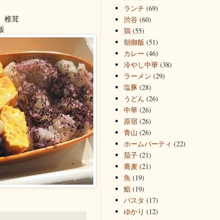
ランチ
(69)
、椎茸
渋谷
(60)
飯
鶏
(55)
朝御飯
(51)
カレー
(46)
冷やし中華
(38)
ラーメン
(29)
塩豚
(28)
うどん
(26)
中華
(26)
原宿
(26)
青山
(26)
ホームパーティ
(22)
茄子
(21)
蕎麦
(21)
魚
(19)
鮨
(19)
パスタ
(17)
ゆかり
(12)