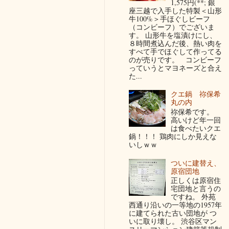
1,575円(**; 銀
座三越で入手した特製＜山形
牛100%＞手ほぐしビーフ
（コンビーフ）でございま
す。 山形牛を塩漬けにし、
８時間煮込んだ後、熱い肉を
すべて手でほぐして作ってる
のが売りです。 コンビーフ
っていうとマヨネーズと合え
た...
クエ鍋 祢保希
丸の内
祢保希です。
高いけど年一回
は食べたいクエ
鍋！！！ 鶏肉にしか見えな
いしｗｗ
ついに建替え、
原宿団地
正しくは原宿住
宅団地と言うの
ですね。 外苑
西通り沿いの一等地の1957年
に建てられた古い団地が つ
いに取り壊し。 渋谷区マン