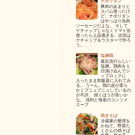
ナポリタン
豚肉のあまりと
スパム使ったけ
ど、ナポリタン
はやっぱり魚肉
ソーセージだよな。 そして
ケチャップじゃなくトマト缶
使ったら上品過ぎる。次回は
ケチャップ＆ウスターで作ろ
う。
塩麹鶏
最近流行らしい
塩麹。鶏肉を１
日漬け込んでジ
ップロックに
入ったまま炊飯器に入れてみ
る。 うーん。鶏の皮が柔ら
かくプニュプニュしているの
が不評。 焼くほうが良いか
な。 浅利と海老のコンソメ
スープ
焼きそば
冷蔵庫の整理を
かねて。野菜た
くさんの焼そば