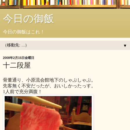
今日の御飯
今日の御飯はこれ！
▼
2008年2月15日金曜日
十二段屋
骨董通り、小原流会館地下のしゃぶしゃぶ。
先客無く不安だったが、おいしかったっす。
1人前で充分満腹！