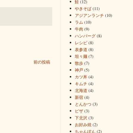
鮭
(12)
やきそば
(11)
アジアンランチ
(10)
ラム
(10)
牛肉
(9)
ハンバーグ
(8)
レシピ
(8)
表参道
(8)
坦々麺
(7)
前の投稿
散歩
(7)
神戸
(5)
カツ丼
(4)
キムチ
(4)
北海道
(4)
新宿
(4)
とんかつ
(3)
ピザ
(3)
下北沢
(3)
お好み焼
(2)
ちゃんぽん
(2)