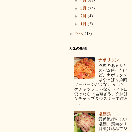
4月
(67)
►
3月
(74)
►
2月
(4)
►
1月
(3)
►
2007
(13)
►
人気の投稿
ナポリタン
豚肉のあまりと
スパム使ったけ
ど、ナポリタン
はやっぱり魚肉
ソーセージだよな。 そして
ケチャップじゃなくトマト缶
使ったら上品過ぎる。次回は
ケチャップ＆ウスターで作ろ
う。
塩麹鶏
最近流行らしい
塩麹。鶏肉を１
日漬け込んでジ