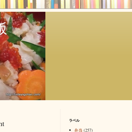
飯
ラベル
nt
弁当
(257)