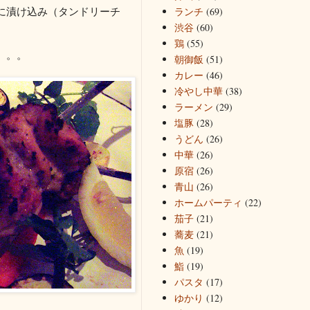
に漬け込み（タンドリーチ
ランチ
(69)
渋谷
(60)
鶏
(55)
。。。
朝御飯
(51)
カレー
(46)
冷やし中華
(38)
ラーメン
(29)
塩豚
(28)
うどん
(26)
中華
(26)
原宿
(26)
青山
(26)
ホームパーティ
(22)
茄子
(21)
蕎麦
(21)
魚
(19)
鮨
(19)
パスタ
(17)
ゆかり
(12)