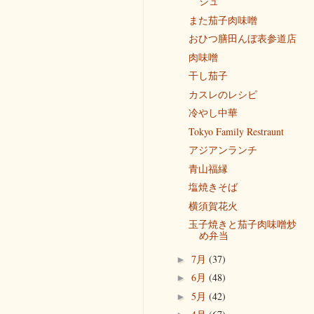
シュ
また茄子肉味噌
おひつ膳田んぼ表参道店
肉味噌
干し茄子
カスレのレシピ
冷やし中華
Tokyo Family Restraunt
アジアンランチ
青山福縁
塩焼きそば
横須賀花火
玉子焼きと茄子肉味噌炒
め弁当
7月
(37)
►
6月
(48)
►
5月
(42)
►