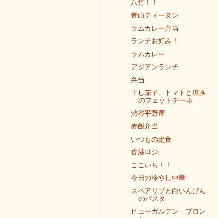
八竹！！
青山ティーヌン
ラムカレー弁当
ランチお好み！
ラムカレー
アジアンランチ
弁当
干し茄子、トマトと塩豚
のフェットチーネ
渋谷平野屋
赤飯弁当
いつもの定食
香港ロジ
ここいち！！
今日の冷やし中華
スペアリブと白いんげん
のパスタ
ヒューガルデン・ブロン