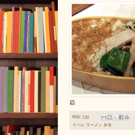
時刻:
7:02
ラベル:
ラーメン
,
弁当