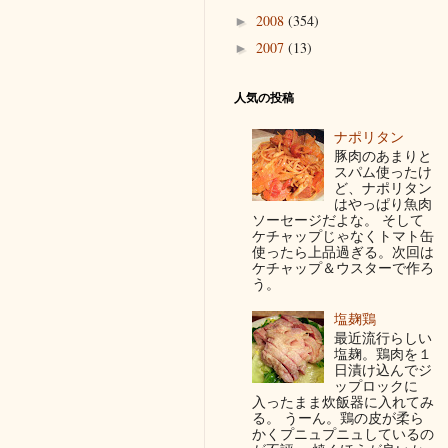
2008
(354)
►
2007
(13)
►
人気の投稿
ナポリタン
豚肉のあまりと
スパム使ったけ
ど、ナポリタン
はやっぱり魚肉
ソーセージだよな。 そして
ケチャップじゃなくトマト缶
使ったら上品過ぎる。次回は
ケチャップ＆ウスターで作ろ
う。
塩麹鶏
最近流行らしい
塩麹。鶏肉を１
日漬け込んでジ
ップロックに
入ったまま炊飯器に入れてみ
る。 うーん。鶏の皮が柔ら
かくプニュプニュしているの