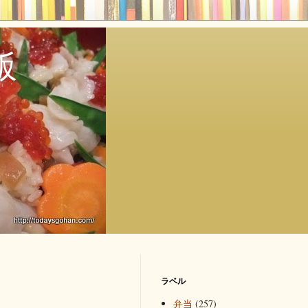
飯
ラベル
弁当
(257)