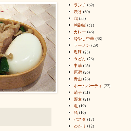
ランチ
(69)
渋谷
(60)
鶏
(55)
朝御飯
(51)
カレー
(46)
冷やし中華
(38)
ラーメン
(29)
塩豚
(28)
うどん
(26)
中華
(26)
原宿
(26)
青山
(26)
ホームパーティ
(22)
茄子
(21)
蕎麦
(21)
魚
(19)
鮨
(19)
パスタ
(17)
ゆかり
(12)