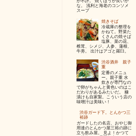
が不評。 焼くほうが良いか
な。 浅利と海老のコンソメ
スープ
焼きそば
冷蔵庫の整理を
かねて。野菜た
くさんの焼そば
塩豚、菜の花、
椎茸、シメジ、人参、蓮根、
牛蒡。 出汁はアゴと羅臼。
渋谷酒井 親子
重
定番のメニュ
ー。親子重 水
炊きが専門なの
で卵がちゃんと黄色いのはこ
だわりがあるみたいだ。 糠
漬けも自家製。こういう店の
味噌汁は美味い！
渋谷ガード下。とんかつ三
裕跡
ガードしたの名店、おやじ御
用達のとんかつ屋三裕の跡に
立ち飲み屋。 見よ！かつて