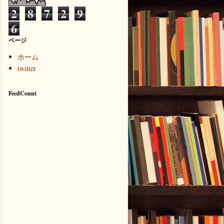
2
8
7
2
9
6
ページ
ホーム
twitter
FeedCount