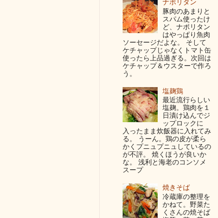
ナポリタン
豚肉のあまりと
スパム使ったけ
ど、ナポリタン
はやっぱり魚肉
ソーセージだよな。 そして
ケチャップじゃなくトマト缶
使ったら上品過ぎる。次回は
ケチャップ＆ウスターで作ろ
う。
塩麹鶏
最近流行らしい
塩麹。鶏肉を１
日漬け込んでジ
ップロックに
入ったまま炊飯器に入れてみ
る。 うーん。鶏の皮が柔ら
かくプニュプニュしているの
が不評。 焼くほうが良いか
な。 浅利と海老のコンソメ
スープ
焼きそば
冷蔵庫の整理を
かねて。野菜た
くさんの焼そば