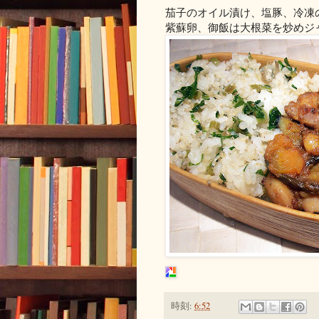
茄子のオイル漬け、塩豚、冷凍
紫蘇卵、御飯は大根菜を炒めジ
時刻:
6:52