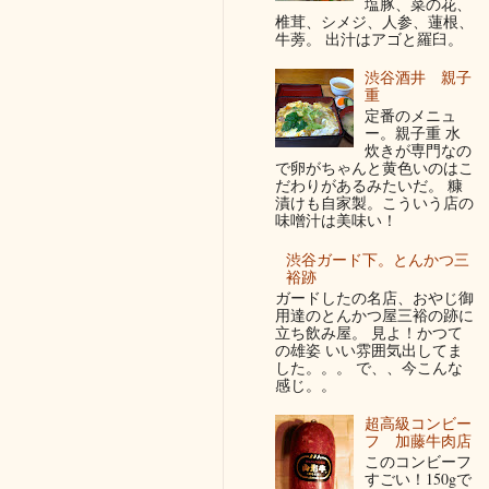
塩豚、菜の花、
椎茸、シメジ、人参、蓮根、
牛蒡。 出汁はアゴと羅臼。
渋谷酒井 親子
重
定番のメニュ
ー。親子重 水
炊きが専門なの
で卵がちゃんと黄色いのはこ
だわりがあるみたいだ。 糠
漬けも自家製。こういう店の
味噌汁は美味い！
渋谷ガード下。とんかつ三
裕跡
ガードしたの名店、おやじ御
用達のとんかつ屋三裕の跡に
立ち飲み屋。 見よ！かつて
の雄姿 いい雰囲気出してま
した。。。 で、、今こんな
感じ。。
超高級コンビー
フ 加藤牛肉店
このコンビーフ
すごい！150gで