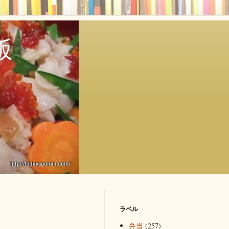
飯
ラベル
弁当
(257)