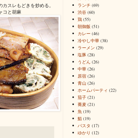
ランチ
(69)
のカスレもどきを炒める。
ャコと胡麻
渋谷
(60)
鶏
(55)
朝御飯
(51)
カレー
(46)
冷やし中華
(38)
ラーメン
(29)
塩豚
(28)
うどん
(26)
中華
(26)
原宿
(26)
青山
(26)
ホームパーティ
(22)
茄子
(21)
蕎麦
(21)
魚
(19)
鮨
(19)
パスタ
(17)
ゆかり
(12)