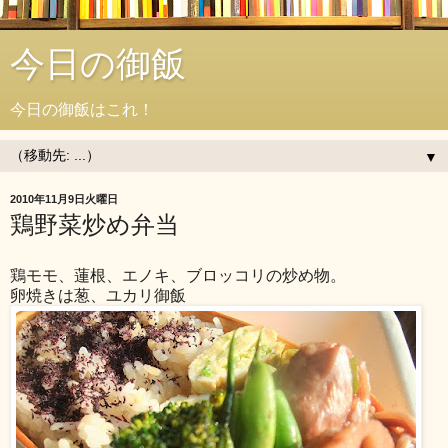
今日の御飯
今日の御飯はこれ！
▼
2010年11月9日火曜日
鶏野菜炒め弁当
鶏モモ、蓮根、エノキ、ブロッコリの炒め物。
卵焼きは葱、ユカリ御飯