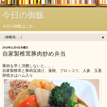
今日の御飯
今日の御飯はこれ！
▼
2010年11月4日木曜日
自家製椎茸豚肉炒め弁当
豚肉を早く消費しないと。。。
自家製椎茸と豚肉塩漬け、蓮根、ブロッコリ、人参、玉葱
卵焼きはハム入り