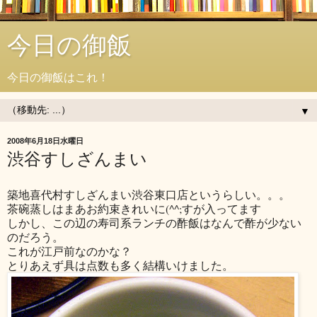
今日の御飯
今日の御飯はこれ！
▼
2008年6月18日水曜日
渋谷すしざんまい
築地喜代村
すしざんまい渋谷東口店というらしい。。。
茶碗蒸しはまあお約束きれいに(^^;すが入ってます
しかし、この辺の寿司系ランチの酢飯はなんで酢が少ない
のだろう。
これが江戸前なのかな？
とりあえず具は点数も多く結構いけました。