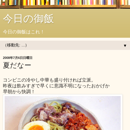
今日の御飯
今日の御飯はこれ！
▼
2008年7月6日日曜日
夏だなー
コンビニの冷やし中華も盛り付ければ立派。
昨夜は飲みすぎで早くに意識不明になったおかげか
早朝から快調！