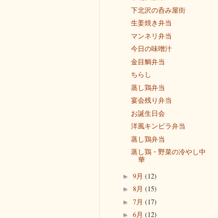
下北沢の呑み屋街
生姜焼き弁当
マンネリ弁当
今日の味噌汁
金目鯛弁当
ちらし
蒸し鶏弁当
宴会残り弁当
お誕生日会
洋風キンピラ弁当
蒸し鶏弁当
蒸し鶏・野菜の冷やし中
華
9月
(12)
►
8月
(15)
►
7月
(17)
►
6月
(12)
►