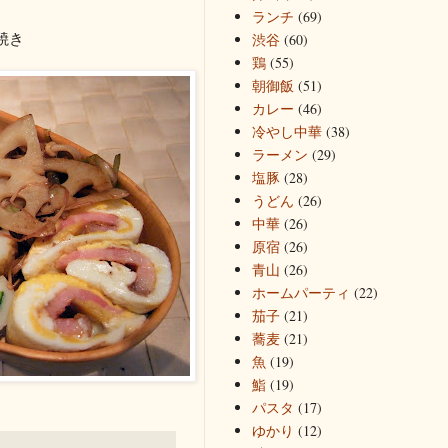
ランチ
(69)
焼き
渋谷
(60)
鶏
(55)
朝御飯
(51)
カレー
(46)
冷やし中華
(38)
ラーメン
(29)
塩豚
(28)
うどん
(26)
中華
(26)
原宿
(26)
青山
(26)
ホームパーティ
(22)
茄子
(21)
蕎麦
(21)
魚
(19)
鮨
(19)
パスタ
(17)
ゆかり
(12)