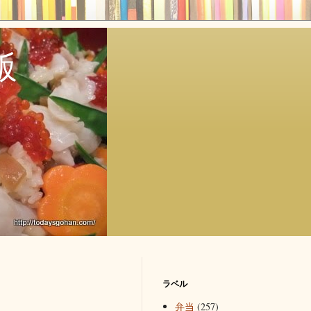
飯
ラベル
弁当
(257)