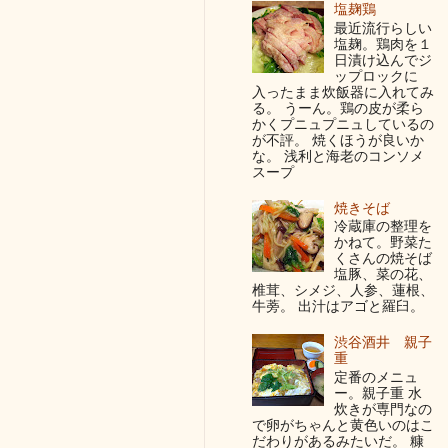
塩麹鶏
最近流行らしい
塩麹。鶏肉を１
日漬け込んでジ
ップロックに
入ったまま炊飯器に入れてみ
る。 うーん。鶏の皮が柔ら
かくプニュプニュしているの
が不評。 焼くほうが良いか
な。 浅利と海老のコンソメ
スープ
焼きそば
冷蔵庫の整理を
かねて。野菜た
くさんの焼そば
塩豚、菜の花、
椎茸、シメジ、人参、蓮根、
牛蒡。 出汁はアゴと羅臼。
渋谷酒井 親子
重
定番のメニュ
ー。親子重 水
炊きが専門なの
で卵がちゃんと黄色いのはこ
だわりがあるみたいだ。 糠