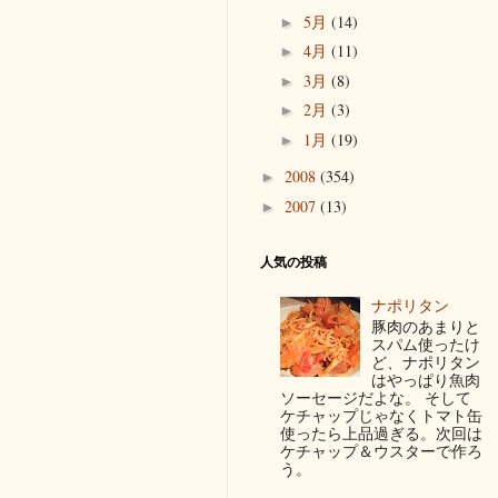
5月
(14)
►
4月
(11)
►
3月
(8)
►
2月
(3)
►
1月
(19)
►
2008
(354)
►
2007
(13)
►
人気の投稿
ナポリタン
豚肉のあまりと
スパム使ったけ
ど、ナポリタン
はやっぱり魚肉
ソーセージだよな。 そして
ケチャップじゃなくトマト缶
使ったら上品過ぎる。次回は
ケチャップ＆ウスターで作ろ
う。