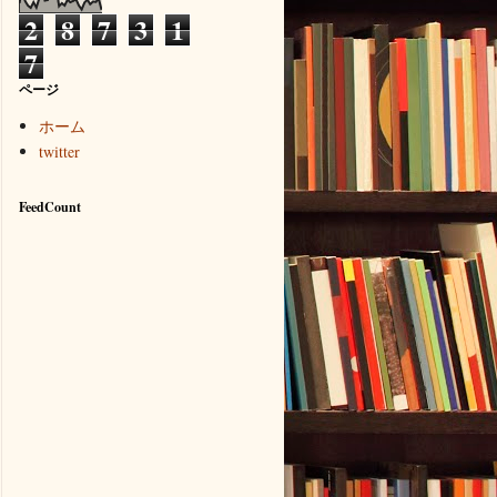
2
8
7
3
1
7
ページ
ホーム
twitter
FeedCount