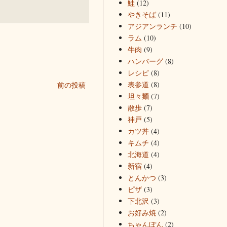
鮭
(12)
やきそば
(11)
アジアンランチ
(10)
ラム
(10)
牛肉
(9)
ハンバーグ
(8)
レシピ
(8)
表参道
(8)
前の投稿
坦々麺
(7)
散歩
(7)
神戸
(5)
カツ丼
(4)
キムチ
(4)
北海道
(4)
新宿
(4)
とんかつ
(3)
ピザ
(3)
下北沢
(3)
お好み焼
(2)
ちゃんぽん
(2)