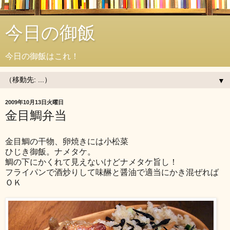
今日の御飯
今日の御飯はこれ！
▼
2009年10月13日火曜日
金目鯛弁当
金目鯛の干物、卵焼きには小松菜
ひじき御飯。ナメタケ。
鯛の下にかくれて見えないけどナメタケ旨し！
フライパンで酒炒りして味醂と醤油で適当にかき混ぜれば
ＯＫ